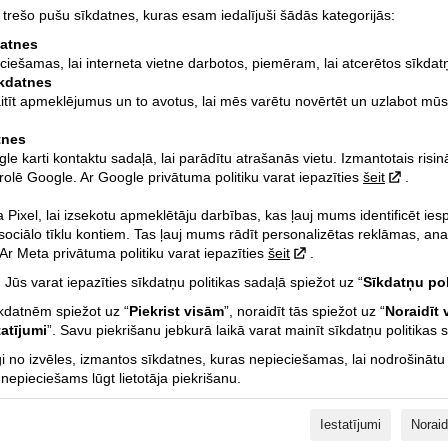
rešo pušu sīkdatnes, kuras esam iedalījuši šādās kategorijās:
datnes
eciešamas, lai interneta vietne darbotos, piemēram, lai atcerētos sīkdat
īkdatnes
aitīt apmeklējumus un to avotus, lai mēs varētu novērtēt un uzlabot mūs
tnes
 karti kontaktu sadaļā, lai parādītu atrašanās vietu. Izmantotais risi
rolē Google. Ar Google privātuma politiku varat iepazīties
šeit
.
Pixel, lai izsekotu apmeklētāju darbības, kas ļauj mums identificēt ie
 sociālo tīklu kontiem. Tas ļauj mums rādīt personalizētas reklāmas, ana
GSX-S1000
r Meta privātuma politiku varat iepazīties
šeit
.
 Jūs varat iepazīties sīkdatņu politikas sadaļā spiežot uz “
Sīkdatņu pol
Ātrs un nežēlīgs - kā īstens samurajs
īkdatnēm spiežot uz “
Piekrist visām
”, noraidīt tās spiežot uz “
Noraidīt 
tatījumi
”. Savu piekrišanu jebkurā laikā varat mainīt sīkdatņu politikas 
Konfidencialitātes politika
i no izvēles, izmantos sīkdatnes, kuras nepieciešamas, lai nodrošinātu
Lai uzzinātu par SIA “Motofavorīts” privātuma politiku un datu
epieciešams lūgt lietotāja piekrišanu.
apstrādi lūgums lejupielādēt zemāk pievienoto failu!
SIA „Motofavorīts“ Privātuma Politika (DOCX / 0.03 Mb)
Iestatījumi
Noraid