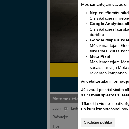
Mēs izmantojam savas un t
Nepieciešamās sīk
Šīs sīkdatnes ir nepi
Google Analytics s
Šīs sīkdatnes ļauj sk
darbību.
Google Maps sīkda
Mēs izmantojam Google
sīkdatnes, kuras kont
Meta Pixel
Mēs izmantojam Meta 
sasaisti ar viņu Meta
reklāmas kampaņas. A
Ar detalizētāku informāciju
Jūs varat piekrist visām s
savu izvēli spiežot uz “
Ies
Motomeklēšana
Tīkmekļa vietne, neatkarīg
Jauni:
Lietoti:
un kuru izmantošanai nav n
Ražotājs:
Suzuki
Sīkdatņu politika
Tips:
Izvēlēties