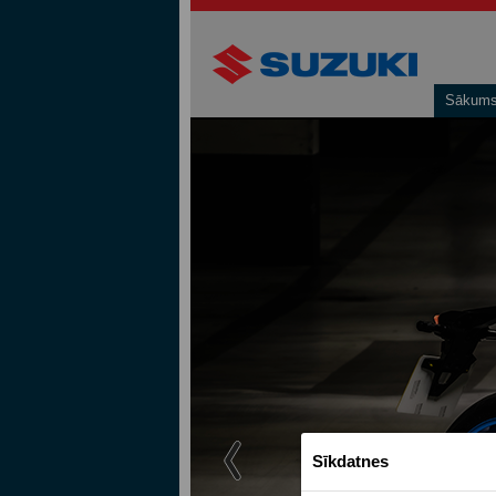
Sākum
Sīkdatnes