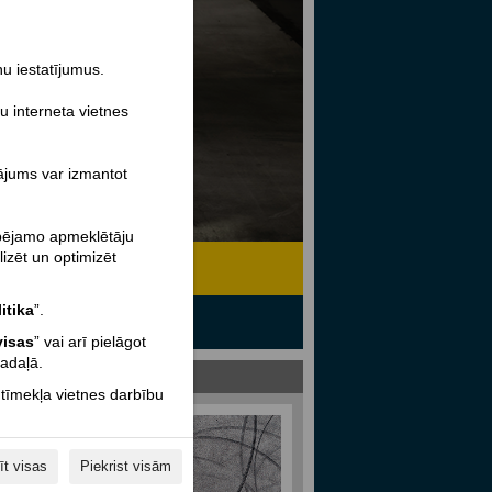
ņu iestatījumus.
u interneta vietnes
nājums var izmantot
spējamo apmeklētāju
lizēt un optimizēt
itika
”.
visas
” vai arī pielāgot
sadaļā.
 tīmekļa vietnes darbību
īt visas
Piekrist visām