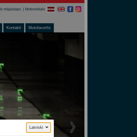
ālo mājaslapu
Motoveikals
Kontakti
Motofavorīts
Latviski