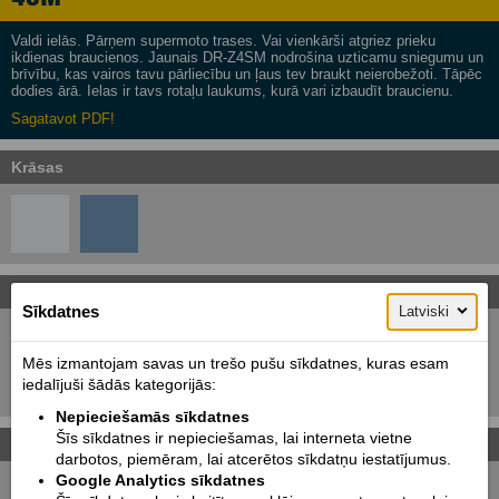
Valdi ielās. Pārņem supermoto trases. Vai vienkārši atgriez prieku
ikdienas braucienos. Jaunais DR-Z4SM nodrošina uzticamu sniegumu un
brīvību, kas vairos tavu pārliecību un ļaus tev braukt neierobežoti. Tāpēc
dodies ārā. Ielas ir tavs rotaļu laukums, kurā vari izbaudīt braucienu.
Sagatavot PDF!
Krāsas
Attēli
Sīkdatnes
Latviski
Mēs izmantojam savas un trešo pušu sīkdatnes, kuras esam
iedalījuši šādās kategorijās:
Nepieciešamās sīkdatnes
Šīs sīkdatnes ir nepieciešamas, lai interneta vietne
Cena un līzinga kalkulators
Cenas ar PVN!
darbotos, piemēram, lai atcerētos sīkdatņu iestatījumus.
Google Analytics sīkdatnes
8800
Cena sākot no:
EUR