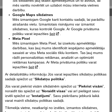
Šīs sīkdatnes ļauj skaitīt apmeklējumus un to avotus, lai
mēs varētu novērtēt un uzlabot mūsu interneta vietnes
darbību.
Tehniskie dati
Google Maps sīkdatnes
Mēs izmantojam Google karti kontaktu sadaļā, lai parādītu
Izmēri mm (garums / bāze / augstums / platums):
atrašanās vietu. Izmantotais risinājums var izmantot
2195 / 1465 / 1190 / 885
sīkdatnes, kuras kontrolē Google. Ar Google privātuma
politiku varat iepazīties
šeit
.
Sēdekļa augstums mm / Klīrenss mm:
Meta Pixel
890 / 260
Mēs izmantojam Meta Pixel, lai izsekotu apmeklētāju
Svars kg:
darbības, kas ļauj mums identificēt iespējamo apmeklētāju
154
sasaisti ar viņu Meta sociālo tīklu kontiem. Tas ļauj mums
rādīt personalizētas reklāmas, analizēt un optimizēt
Degvielas tvertnes tilp. l:
reklāmas kampaņas. Ar Meta privātuma politiku varat
8.7
iepazīties
šeit
.
Degvielas patēriņš (l/100 km):
Ar detalizētāku informāciju Jūs varat iepazīties sīkdatņu politikas
3.4
sadaļā spiežot uz “
Sīkdatņu politika
”.
CO2 emisija (g/km):
Jūs varat piekrist visām sīkdatnēm spiežot uz “
Piekrist visām
”,
80
noraidīt tās spiežot uz “
Noraidīt visas
” vai arī pielāgot savu
Dzinēja tilpums cm³:
izvēli spiežot uz “
Iestatījumi
”. Savu piekrišanu jebkurā laikā
varat mainīt sīkdatņu politikas sadaļā.
398
Tīkmekļa vietne, neatkarīgi no izvēles, izmantos sīkdatnes,
Dzinēja jauda Zs @ apgr. min.: