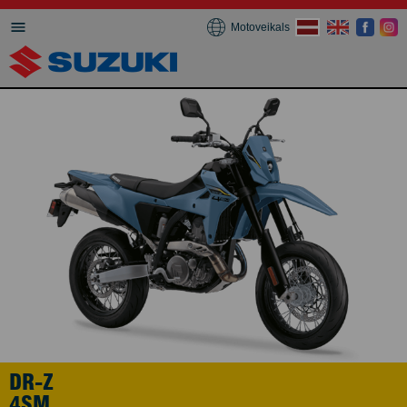
Motoveikals
DR-Z
4SM